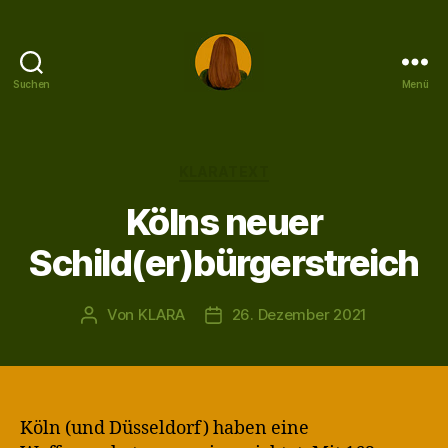
Suchen
Menü
KLARA
Kategorien
KLARATEXT
Kölns neuer
Schild(er)bürgerstreich
Von
KLARA
26. Dezember 2021
Beitragsautor
Veröffentlichungsdatum
Köln (und Düsseldorf) haben eine