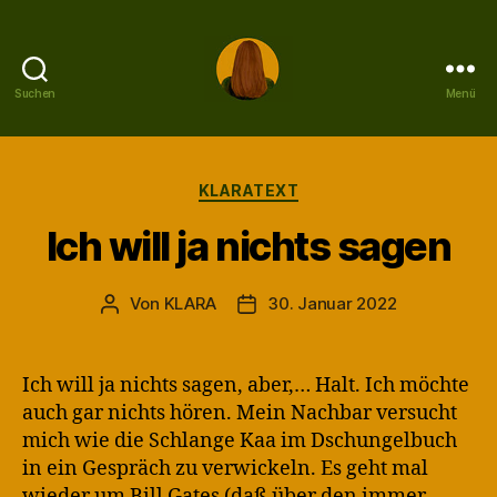
Suchen
Menü
KLARA
Kategorien
KLARATEXT
Ich will ja nichts sagen
Von
KLARA
30. Januar 2022
Beitragsautor
Veröffentlichungsdatum
Ich will ja nichts sagen, aber,… Halt. Ich möchte
auch gar nichts hören. Mein Nachbar versucht
mich wie die Schlange Kaa im Dschungelbuch
in ein Gespräch zu verwickeln. Es geht mal
wieder um Bill Gates (daß über den immer