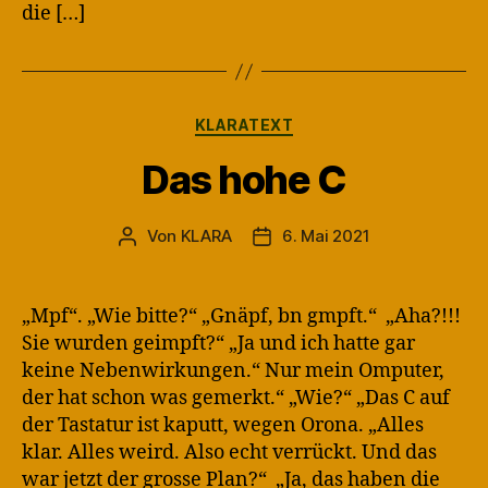
die […]
Kategorien
KLARATEXT
Das hohe C
Von
KLARA
6. Mai 2021
Beitragsautor
Veröffentlichungsdatum
„Mpf“. „Wie bitte?“ „Gnäpf, bn gmpft.“ „Aha?!!!
Sie wurden geimpft?“ „Ja und ich hatte gar
keine Nebenwirkungen.“ Nur mein Omputer,
der hat schon was gemerkt.“ „Wie?“ „Das C auf
der Tastatur ist kaputt, wegen Orona. „Alles
klar. Alles weird. Also echt verrückt. Und das
war jetzt der grosse Plan?“ „Ja, das haben die